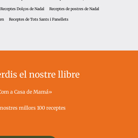
Receptes Dolços de Nadal
Receptes de postres de Nadal
een
Receptes de Tots Sants i Panellets
rdis el nostre llibre
Com a Casa de Mamá»
nostres millors 100 receptes ​