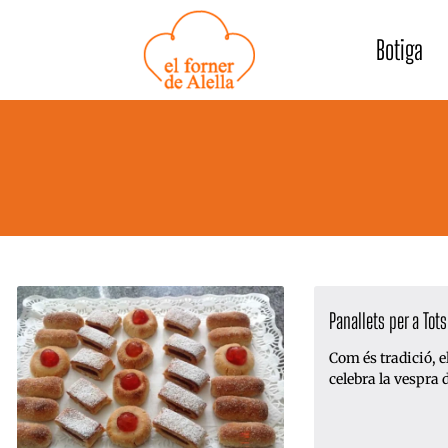
Vés
al
Botiga
contingut
Panallets per a Tot
Com és tradició, el
celebra la vespra 