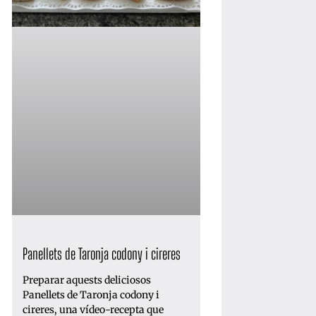
Panellets de Taronja codony i cireres
Preparar aquests deliciosos
Panellets de Taronja codony i
cireres, una vídeo-recepta que