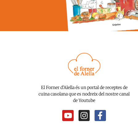
El Forner d'Alella és un portal de receptes de
cuina casolana que es nodreix del nostre canal
de Youtube
Y
I
F
o
n
a
u
s
c
t
t
e