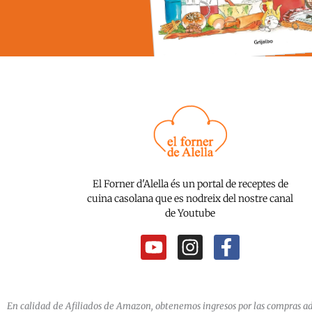
El Forner d'Alella és un portal de receptes de
cuina casolana que es nodreix del nostre canal
de Youtube
Y
I
F
o
n
a
u
s
c
t
t
e
En calidad de Afiliados de Amazon, obtenemos ingresos por las compras ads