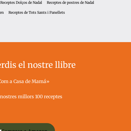
Receptes Dolços de Nadal
Receptes de postres de Nadal
een
Receptes de Tots Sants i Panellets
rdis el nostre llibre
Com a Casa de Mamá»
nostres millors 100 receptes ​