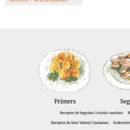
16/04/2013
No hi ha comentaris
Primers
Seg
Receptes de begudes i còctels casolans
R
Receptes de Sant Valentí Casolanes
Esdeveni