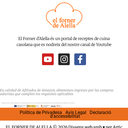
El Forner d'Alella és un portal de receptes de cuina
casolana que es nodreix del nostre canal de Youtube
Y
I
F
o
n
a
u
s
c
t
t
e
u
a
b
En calidad de Afiliados de Amazon, obtenemos ingresos por las compras
adscritas que cumplen los requisitos aplicables
b
g
o
e
r
o
Política de Privadesa
·
Avís Legal
·
Declaració
a
k
d'accessibilitat
m
-
EL FORNER DE ALELLA © 2026
Disseny web
amb ♥️ per Artic