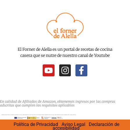
El Forner de Alella es un portal de recetas de cocina
casera que se nutre de nuestro canal de Youtube
Y
I
F
o
n
a
u
s
c
t
t
e
u
a
b
En calidad de Afiliados de Amazon, obtenemos ingresos por las compras
adscritas que cumplen los requisitos aplicables
b
g
o
e
r
o
Política de Privacidad
·
Aviso Legal
·
Declaración de
a
k
accesibilidad