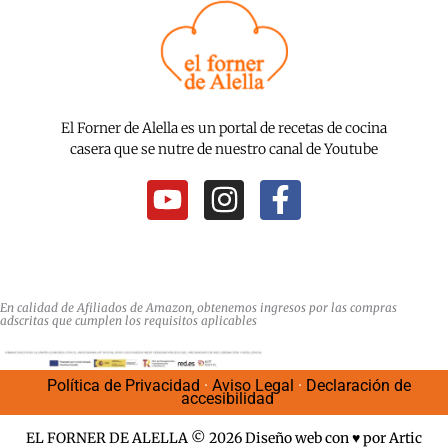
El Forner de Alella es un portal de recetas de cocina
casera que se nutre de nuestro canal de Youtube
Y
I
F
o
n
a
u
s
c
t
t
e
u
a
b
En calidad de Afiliados de Amazon, obtenemos ingresos por las compras
adscritas que cumplen los requisitos aplicables
b
g
o
e
r
o
Política de Privacidad
·
Aviso Legal
·
Declaración de
a
k
accesibilidad
m
-
EL FORNER DE ALELLA © 2026
Diseño web
con ♥️ por Artic