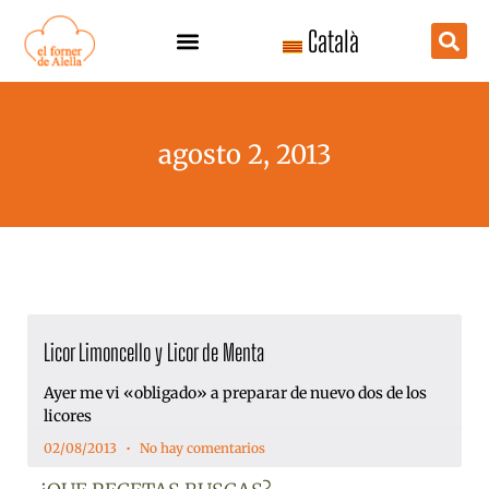
Ir
Català
al
contenido
agosto 2, 2013
Licor Limoncello y Licor de Menta
Ayer me vi «obligado» a preparar de nuevo dos de los
licores
02/08/2013
No hay comentarios