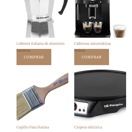
Cafetera italiana de aluminio
Cafeteras automáticas
Pastelería
Bollería
COMPRAR
COMPRAR
Cepillo Para Harina
Crepera eléctrica