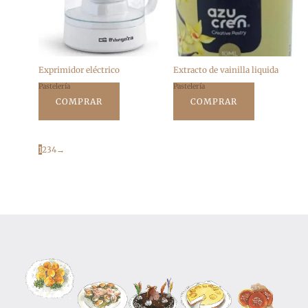
Exprimidor eléctrico
Extracto de vainilla liquida
Pastelería
Pastelería
COMPRAR
COMPRAR
1
2
3
4
→