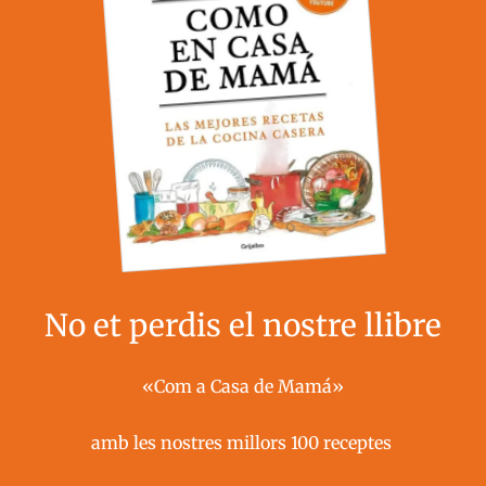
No et perdis el nostre llibre
«Com a Casa de Mamá»
amb les nostres millors 100 receptes ​