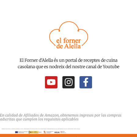
El Forner d'Alella és un portal de receptes de cuina
casolana que es nodreix del nostre canal de Youtube
Y
I
F
o
n
a
u
s
c
t
t
e
u
a
b
En calidad de Afiliados de Amazon, obtenemos ingresos por las compras
adscritas que cumplen los requisitos aplicables
b
g
o
e
r
o