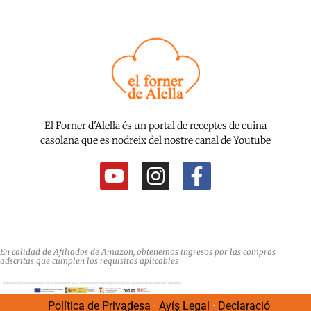
El Forner d'Alella és un portal de receptes de cuina
casolana que es nodreix del nostre canal de Youtube
Y
I
F
o
n
a
u
s
c
t
t
e
u
a
b
En calidad de Afiliados de Amazon, obtenemos ingresos por las compras
adscritas que cumplen los requisitos aplicables
b
g
o
e
r
o
Política de Privadesa
·
Avís Legal
·
Declaració