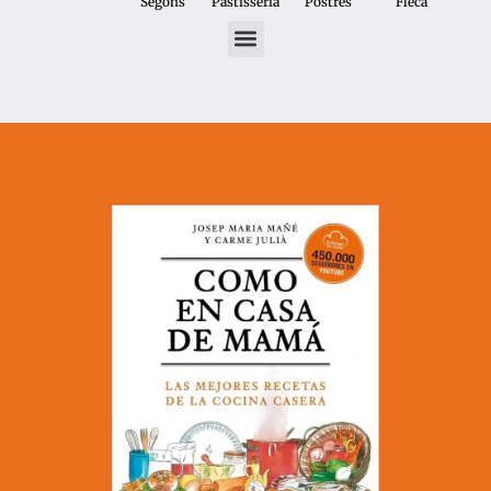
Segons
Pastisseria
Postres
Fleca