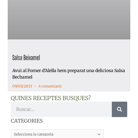
Salsa Beixamel
Avui al Forner d'Alella hem preparat una deliciosa Salsa
Bechamel
09/03/2013
4 comentaris
QUINES RECEPTES BUSQUES?
Cerca
CATEGORIES
CATEGORIES