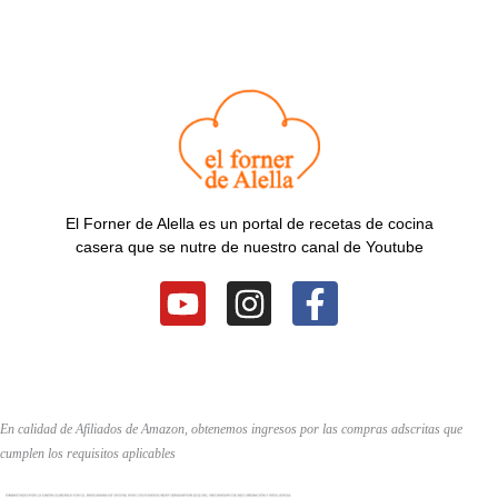
El Forner de Alella es un portal de recetas de cocina
casera que se nutre de nuestro canal de Youtube
Y
I
F
o
n
a
u
s
c
t
t
e
u
a
b
En calidad de Afiliados de Amazon, obtenemos ingresos por las compras adscritas que
b
g
o
cumplen los requisitos aplicables
e
r
o