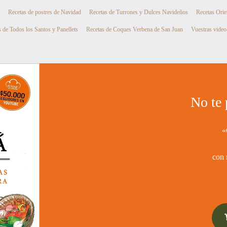
Recetas de postres de Navidad
Recetas de Turrones y Dulces Navideños
Recetas Orie
 de Todos los Santos y Panellets
Recetas de Coques Verbena de San Juan
Vuestras video
No te 
«
con 