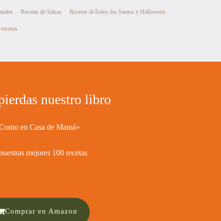
ntales
Recetas de Salsas
Recetas deTodos los Santos y Halloween
-recetas
pierdas nuestro libro
Como en Casa de Mamá»
nuestras mejores 100 recetas ​
Comprar en Amazon