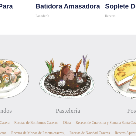
Para
Batidora Amasadora
Soplete D
Panadería
Recetas
Comprar
Comprar
ndos
Pastelería
Pos
 Casera
Recetas de Bombones Caseros
Dieta
Recetas de Cuaresma y Semana Santa Cas
seros
Recetas de Monas de Pascua caseras,
Recetas de Navidad Caseras
Recetas Aperit