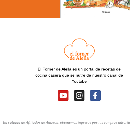
El Forner de Alella es un portal de recetas de
cocina casera que se nutre de nuestro canal de
Youtube
Y
I
F
o
n
a
u
s
c
t
t
e
u
a
b
En calidad de Afiliados de Amazon, obtenemos ingresos por las compras adscrita